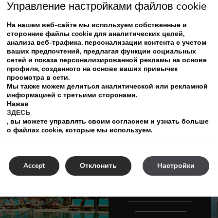
Управление настройками файлов cookie
На нашем веб-сайте мы используем собственные и
сторонние файлы cookie для аналитических целей,
Смените обстановку и от
анализа веб-трафика, персонализации контента с учетом
ваших предпочтений, предлагая функции социальных
номере Deluxe с джакузи и д
е вы получаете
сетей и показа персонализированной рекламы на основе
профиля, созданного на основе ваших привычек
просмотра в сети.
Мы также можем делиться аналитической или рекламной
информацией с третьими сторонами.
Нажав
ЗДЕСЬ
, вы можете управлять своим согласием и узнать больше
о файлах cookie, которые мы используем.
С
нек- и
Accept
Отклонить
Hастройки
коктейль-бар у
бассейна