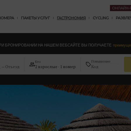
ОНЛАЙН-
НОМЕРА
ПАКЕТЫ УСЛУГ
ГАСТРОНОМИЯ
CYCLING
РАЗВЛЕ
РИ БРОНИРОВАНИИ НА НАШЕМ ВЕБСАЙТЕ ВЫ ПОЛУЧАЕТЕ
преимуще
Повышение
Кто
д — Отъезд
2 взрослые · 1 номер