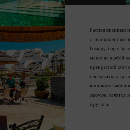
Расположенный на
с великолепным в
Гомеру, бар у бас
меню на любой вк
прекрасной обста
насладиться как з
широким выборо
закусок, салатов 
другого.