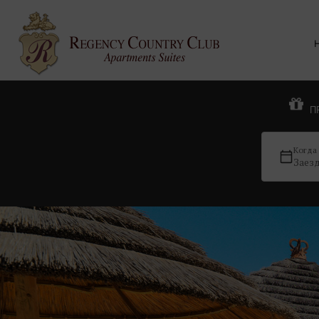
П
Когда
Заез