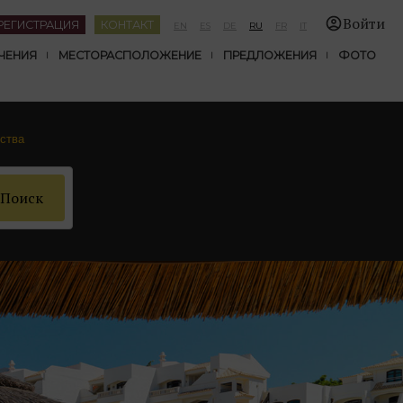
Войти
РЕГИСТРАЦИЯ
КОНТАКТ
EN
ES
DE
RU
FR
IT
ЧЕНИЯ
МЕСТОРАСПОЛОЖЕНИЕ
ПРЕДЛОЖЕНИЯ
ФОТО
ства
Поиск