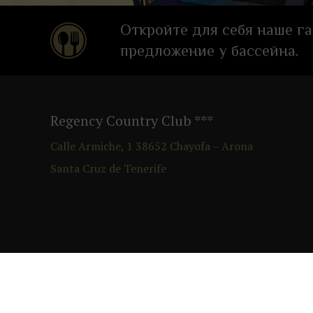
Откройте для себя наше г
предложение у бассейна.
Regency Country Club
***
Calle Armiche, 1
38652
Chayofa – Arona
Santa Cruz de Tenerife
+34 922 729 200