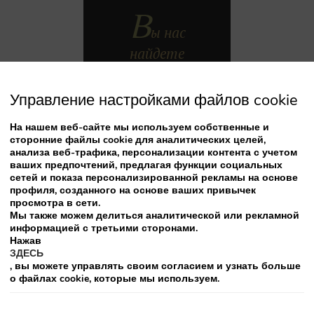
В
ы нас
найдете
Управление настройками файлов cookie
На нашем веб-сайте мы используем собственные и
сторонние файлы cookie для аналитических целей,
Адрес:
Calle Armiche, 1
,
38652
,
Chayofa – Arona
,
Испания
анализа веб-трафика, персонализации контента с учетом
ваших предпочтений, предлагая функции социальных
28.071683º
28º 4' 18.0588" N
Lat:
сетей и показа персонализированной рекламы на основе
-16.700447º
-16º 42' 1.6092000000003" W
Lon:
профиля, созданного на основе ваших привычек
просмотра в сети.
Мы также можем делиться аналитической или рекламной
информацией с третьими сторонами.
Нажав
От аэропорта Рейна София
ЗДЕСЬ
, вы можете управлять своим согласием и узнать больше
о файлах cookie, которые мы используем.
общению
добраться сюда от южного аэропорта имени кор
Собственная бесплатная парковка.