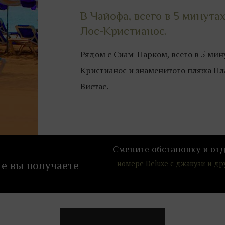
В Чайофа, всего в 5 минута
Лос-Кристианос.
Рядом с Сиам-Парком, всего в 5 мину
Кристианос и знаменитого пляжа Пл
Вистас.
Смените обстановку и от
номере Deluxe с джакузи и д
е вы получаете