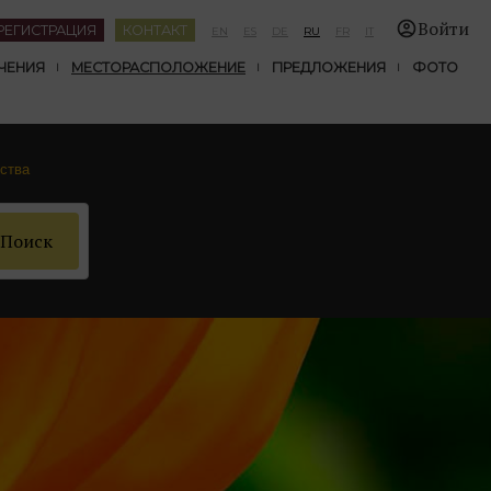
Войти
РЕГИСТРАЦИЯ
КОНТАКТ
EN
ES
DE
RU
FR
IT
ЧЕНИЯ
МЕСТОРАСПОЛОЖЕНИЕ
ПРЕДЛОЖЕНИЯ
ФОТО
ства
Поиск