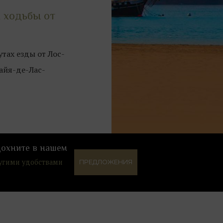
х ходьбы от
тах езды от Лос-
айя-де-Лас-
дохните в нашем
ругими удобствами
ПРЕДЛОЖЕНИЯ