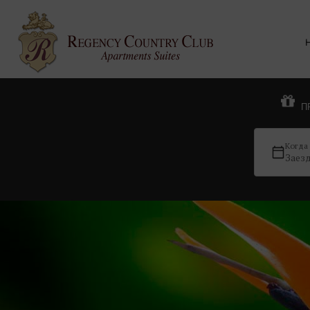
П
Когда
Заез