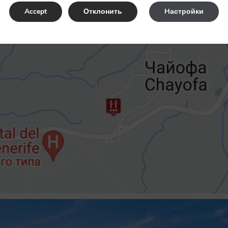
Accept
Отклонить
Hастройки