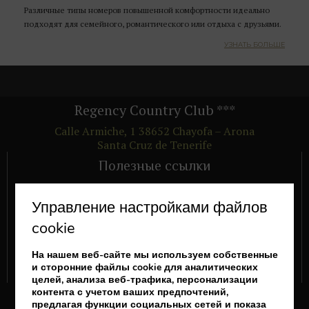
Различные типы номеров повышенной комфортности идеально
подходят для семейного, романтического или отдыха с друзьями.
УЗНАТЬ БОЛЬШЕ
Regency Country Club
***
Calle Armiche, 1
38652
Chayofa – Arona
Santa Cruz de Tenerife
Полезные ссылки
НОМЕРА
Управление настройками файлов
ПАКЕТЫ УСЛУГ
cookie
ПРЕДЛОЖЕНИЯ
ПРЕИМУЩЕСТВА
На нашем веб-сайте мы используем собственные
и сторонние файлы cookie для аналитических
ПОСМОТРЕТЬ КОММЕНТАРИИ ДРУГИХ ГОСТЕЙ
целей, анализа веб-трафика, персонализации
контента с учетом ваших предпочтений,
Подписывайтесь на нас
предлагая функции социальных сетей и показа