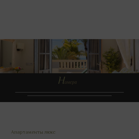
Н
омера
Апартаменты люкс