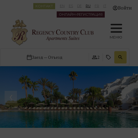
КОНТАКТ
EN
ES
DE
RU
FR
IT
Войти
ОНЛАЙН-РЕГИСТРАЦИЯ
МЕНЮ
Заезд — Отъезд
2