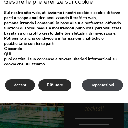
Gestire le preferenze sui cookie
Soggiorna con la migliore c
orta dei
VANTAGGI
Sul nostro sito web, utilizziamo i nostri cookie e cookie di terze
parti a scopo analitico analizzando il traffico web,
Camera Deluxe con Jacuzz
personalizzando i contenuti in base alle tue preferenze, offrendo
funzioni di social media e mostrandoti pubblicità personalizzata
basata su un profilo creato dalle tue abitudini di navigazione.
Potremmo anche condividere informazioni analitiche o
pubblicitarie con terze parti.
Cliccando
QUI
puoi gestire il tuo consenso e trovare ulteriori informazioni sui
cookie che utilizziamo.
B
Accept
Rifiutare
Impostazioni
ar della
piscina snack e
cocktail