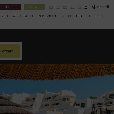
Accedi
K-IN ONLINE
CONTATTO
EN
ES
DE
RU
FR
IT
NG
ATTIVITÀ
POSIZIONE
OFFERTE
FOTO
Cercare