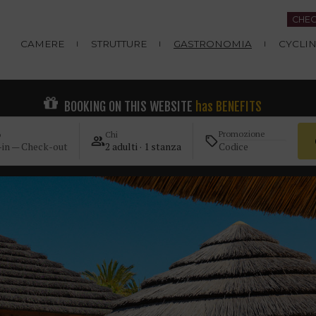
CHEC
CAMERE
STRUTTURE
GASTRONOMIA
CYCLI
BOOKING ON THIS WEBSITE
has BENEFITS
Promozione
o
Chi
in — Check-out
2 adulti · 1 stanza