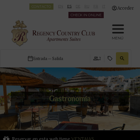
CONTACTO
EN
ES
DE
RU
FR
IT
Acceder
CHECK IN ONLINE
MENÚ
Entrada — Salida
2
Gastronomía
Reservar en esta web tiene
VENTAJAS