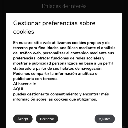
Enlaces de interés
HABITACIONES
Gestionar preferencias sobre
INSTALACIONES
cookies
OFERTAS
VENTAJAS
En nuestro sitio web utilizamos cookies propias y de
terceros para finalidades analíticas mediante el análisis
VER COMENTARIOS DE OTROS HUÉSPEDES
del tráfico web, personalizar el contenido mediante sus
preferencias, ofrecer funciones de redes sociales y
Síguenos
mostrarle publicidad personalizada en base a un perfil
elaborado a partir de sus hábitos de navegación.
Podemos compartir la información analítica o
publicitaria con terceros.
Al hacer clic
+34 922 729 200
AQUÍ
booking@regencycountryclub.com
puedes gestionar tu consentimiento y encontrar más
información sobre las cookies que utilizamos.
AVISO LEGAL
POLÍTICA DE COOKIES
CONDICIONES DE RESERVA
Accept
Rechazar
Ajustes
VER/CANCELAR RESERVA
DESARROLLADO POR
MIRAI