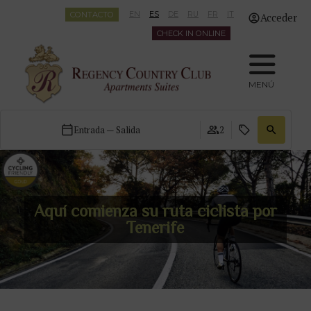
CONTACTO
EN
ES
DE
RU
FR
IT
Acceder
CHECK IN ONLINE
MENÚ
Entrada — Salida
2
Aquí comienza su ruta ciclista por
Tenerife