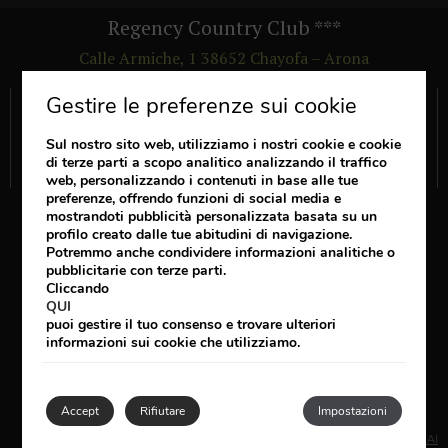
Regency Country Club
***
Calle Armiche, 1
38652
Chayofa – Arona
Santa Cruz de Tenerife
Gestire le preferenze sui cookie
Link di interesse
VANTAGGI
Sul nostro sito web, utilizziamo i nostri cookie e cookie
di terze parti a scopo analitico analizzando il traffico
VEDI I COMMENTI DEGLI ALTRI OSPITI
web, personalizzando i contenuti in base alle tue
preferenze, offrendo funzioni di social media e
Seguici
mostrandoti pubblicità personalizzata basata su un
profilo creato dalle tue abitudini di navigazione.
Potremmo anche condividere informazioni analitiche o
pubblicitarie con terze parti.
Cliccando
+34 922 729 200
QUI
puoi gestire il tuo consenso e trovare ulteriori
booking@regencycountryclub.com
informazioni sui cookie che utilizziamo.
NOTE-LEGALI
COOKIES POLICY
CONDIZIONI DI PRENOTAZIONE
Accept
Rifiutare
Impostazioni
SVILUPPATO DA
MIRAI