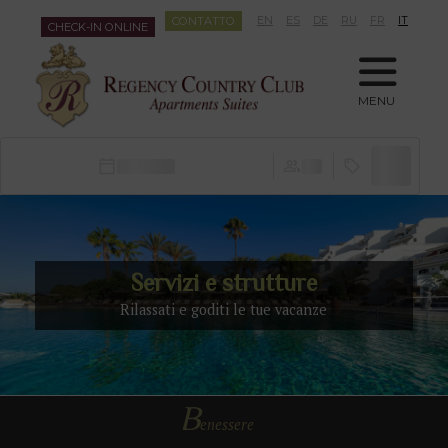
CONTATTO
EN
ES
DE
RU
FR
IT
CHECK-IN ONLINE
MENU
of printing
text
Servizi e strutture
Rilassati e goditi le tue vacanze
B
enessere