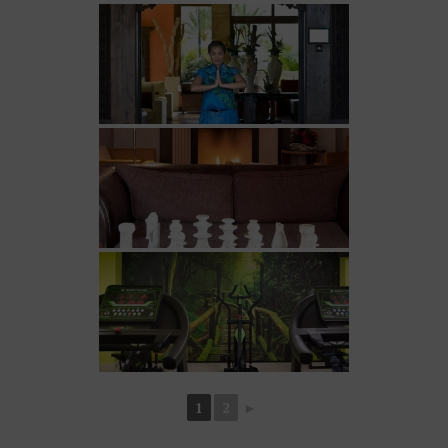
1
2
►