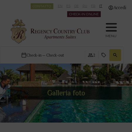
CONTATTO
EN
ES
DE
RU
FR
IT
Accedi
CHECK-IN ONLINE
MENU
Check-in — Check-out
2
Galleria foto