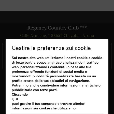
Regency Country Club
***
Calle Armiche, 1
38652
Chayofa – Arona
Santa Cruz de Tenerife
Gestire le preferenze sui cookie
Link di interesse
VANTAGGI
Sul nostro sito web, utilizziamo i nostri cookie e cookie
di terze parti a scopo analitico analizzando il traffico
VEDI I COMMENTI DEGLI ALTRI OSPITI
web, personalizzando i contenuti in base alle tue
preferenze, offrendo funzioni di social media e
Seguici
mostrandoti pubblicità personalizzata basata su un
profilo creato dalle tue abitudini di navigazione.
Potremmo anche condividere informazioni analitiche o
pubblicitarie con terze parti.
Cliccando
+34 922 729 200
QUI
booking@regencycountryclub.com
puoi gestire il tuo consenso e trovare ulteriori
informazioni sui cookie che utilizziamo.