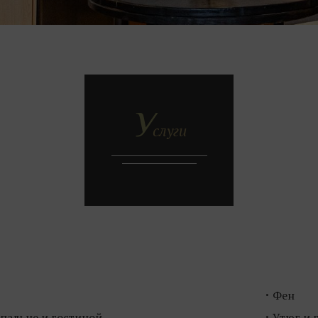
У
слуги
Фен
пальне и гостиной
Утюг и 