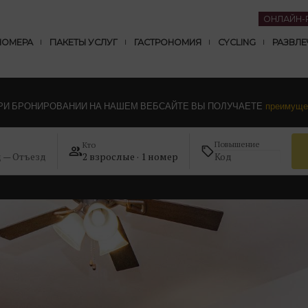
ОНЛАЙН-
НОМЕРА
ПАКЕТЫ УСЛУГ
ГАСТРОНОМИЯ
CYCLING
РАЗВЛЕ
РИ БРОНИРОВАНИИ НА НАШЕМ ВЕБСАЙТЕ ВЫ ПОЛУЧАЕТЕ
преимуще
Повышение
Кто
д — Отъезд
2 взрослые · 1 номер