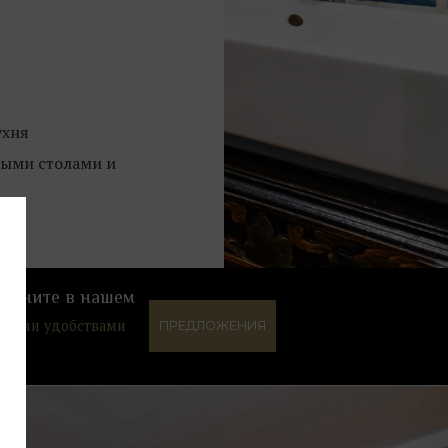
ухня
ными столами и
дохните в нашем
ругими удобствами
ПРЕДЛОЖЕНИЯ