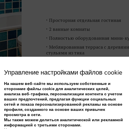
Просторная отдельная гостиная
2 ванные комнаты
Полностью оборудованная мини-к
Меблированная терраса с деревян
стульями из тика
Управление настройками файлов cookie
На нашем веб-сайте мы используем собственные и
Смените обстановку и от
сторонние файлы cookie для аналитических целей,
номере Deluxe с джакузи и д
анализа веб-трафика, персонализации контента с учетом
е вы получаете
ваших предпочтений, предлагая функции социальных
сетей и показа персонализированной рекламы на основе
профиля, созданного на основе ваших привычек
просмотра в сети.
Мы также можем делиться аналитической или рекламной
информацией с третьими сторонами.