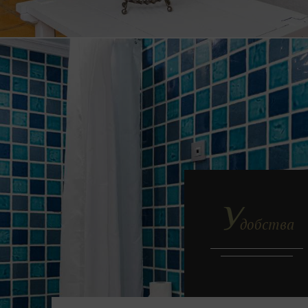
У
добства