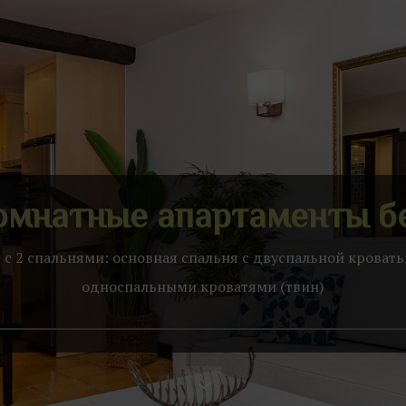
мнатные апартаменты б
 с 2 спальнями: основная спальня с двуспальной кроватью
односпальными кроватями (твин)