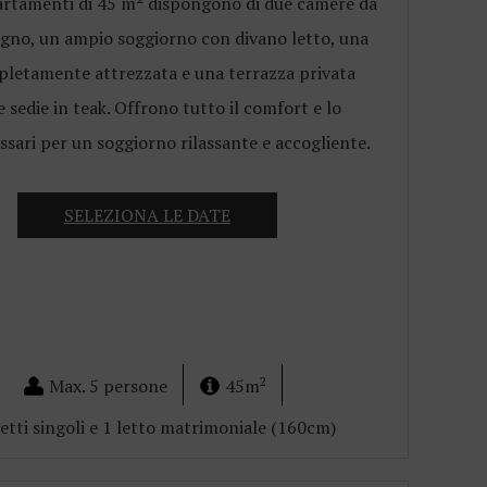
artamenti di 45 m² dispongono di due camere da
agno, un ampio soggiorno con divano letto, una
letamente attrezzata e una terrazza privata
 sedie in teak. Offrono tutto il comfort e lo
ssari per un soggiorno rilassante e accogliente.
SELEZIONA LE DATE
2
Max. 5 persone
45m
letti singoli e 1 letto matrimoniale (160cm)