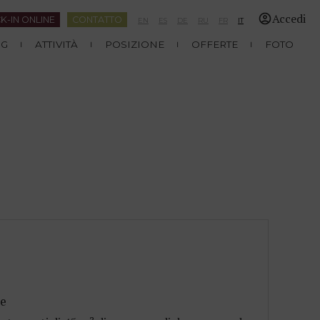
Accedi
K-IN ONLINE
CONTATTO
EN
ES
DE
RU
FR
IT
NG
ATTIVITÀ
POSIZIONE
OFFERTE
FOTO
ne