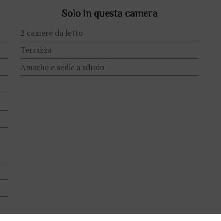
Solo in questa camera
2 camere da letto
Terrazza
Amache e sedie a sdraio