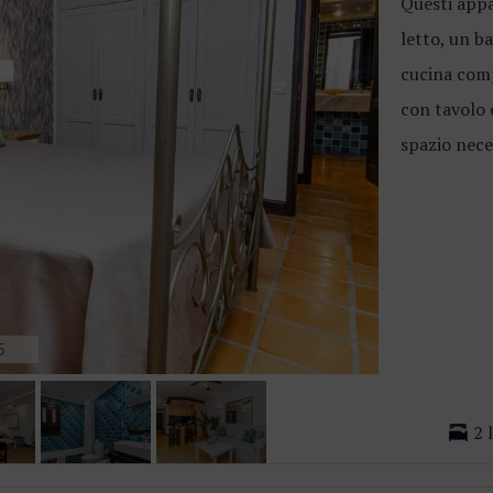
Questi app
letto, un b
cucina comp
con tavolo e
spazio nece
5
2 