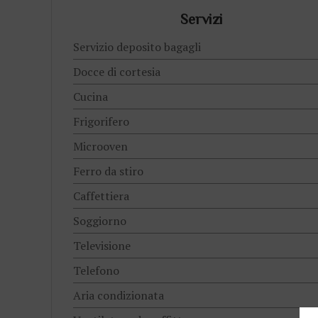
Servizi
Servizio deposito bagagli
Docce di cortesia
Cucina
Frigorifero
Microoven
Ferro da stiro
Caffettiera
Soggiorno
Televisione
Telefono
Aria condizionata