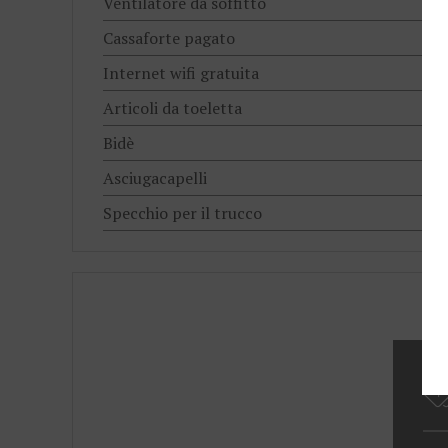
Ventilatore da soffitto
Cassaforte pagato
Internet wifi gratuita
Articoli da toeletta
Bidè
Asciugacapelli
Specchio per il trucco