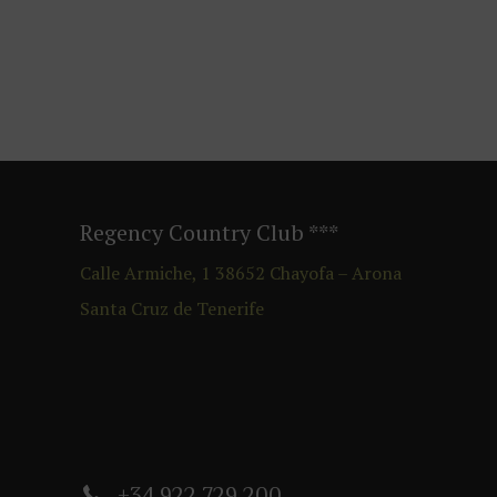
Regency Country Club
***
Calle Armiche, 1
38652
Chayofa – Arona
Santa Cruz de Tenerife
+34 922 729 200