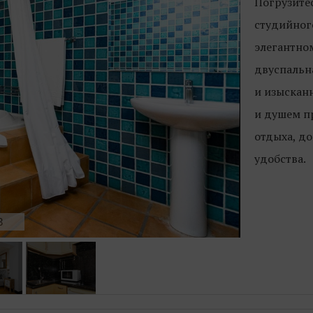
Погрузите
студийног
элегантном
двуспальн
и изысканн
и душем п
отдыха, д
удобства.
3