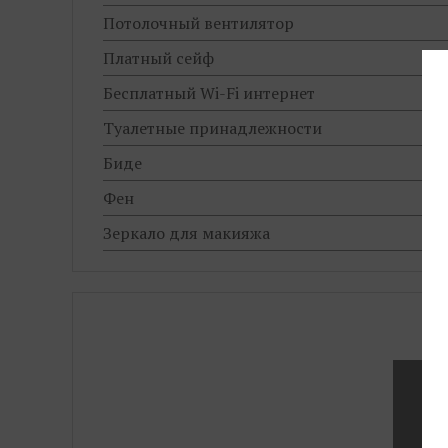
Потолочный вентилятор
Платный сейф
Бесплатный Wi-Fi интернет
Туалетные принадлежности
Биде
Фен
Зеркало для макияжа