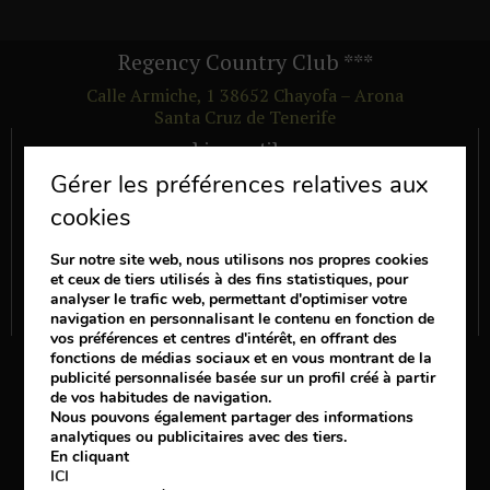
Regency Country Club
***
Calle Armiche, 1
38652
Chayofa – Arona
Santa Cruz de Tenerife
Liens utiles
Gérer les préférences relatives aux
CHAMBRES
cookies
SERVICES
OFFRES
Sur notre site web, nous utilisons nos propres cookies
et ceux de tiers utilisés à des fins statistiques, pour
AVANTAGES
analyser le trafic web, permettant d'optimiser votre
VOIR LES COMMENTAIRES DES AUTRES CLIENTS
navigation en personnalisant le contenu en fonction de
vos préférences et centres d'intérêt, en offrant des
Suis nous
fonctions de médias sociaux et en vous montrant de la
publicité personnalisée basée sur un profil créé à partir
de vos habitudes de navigation.
Nous pouvons également partager des informations
analytiques ou publicitaires avec des tiers.
+34 922 729 200
En cliquant
ICI
booking@regencycountryclub.com