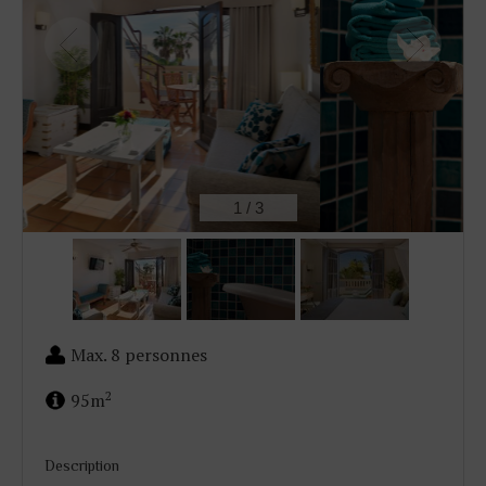
2
/
3
Max. 8 personnes
2
95m
Description