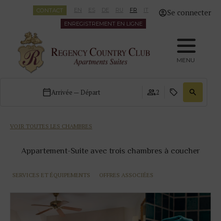
CONTACT
EN
ES
DE
RU
FR
IT
Se connecter
ENREGISTREMENT EN LIGNE
MENU
Arrivée — Départ
2
VOIR TOUTES LES CHAMBRES
Appartement-Suite avec trois chambres à coucher
SERVICES ET ÉQUIPEMENTS
OFFRES ASSOCIÉES