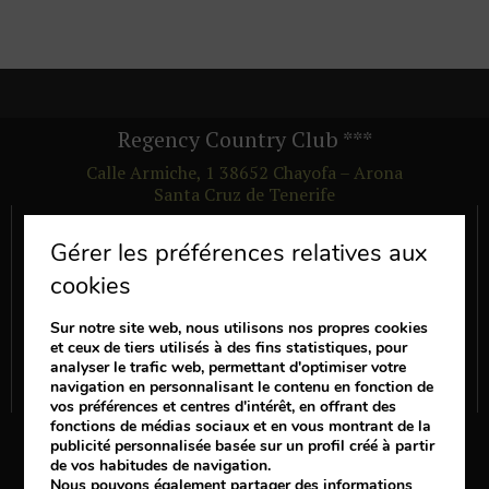
Regency Country Club
***
Calle Armiche, 1
38652
Chayofa – Arona
Santa Cruz de Tenerife
Liens utiles
Gérer les préférences relatives aux
CHAMBRES
cookies
SERVICES
OFFRES
Sur notre site web, nous utilisons nos propres cookies
et ceux de tiers utilisés à des fins statistiques, pour
AVANTAGES
analyser le trafic web, permettant d'optimiser votre
navigation en personnalisant le contenu en fonction de
VOIR LES COMMENTAIRES DES AUTRES CLIENTS
vos préférences et centres d'intérêt, en offrant des
fonctions de médias sociaux et en vous montrant de la
Suis nous
publicité personnalisée basée sur un profil créé à partir
de vos habitudes de navigation.
Nous pouvons également partager des informations