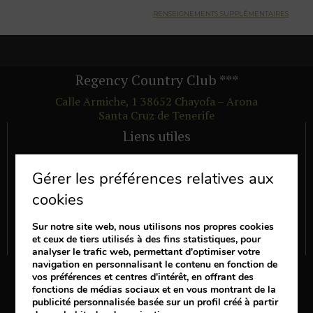
RENSEIGNEMENTS SUPPLÉMENTAIRES
Regency Country Club
***
Calle Armiche, 1
38652
Chayofa – Arona
Santa Cruz de Tenerife
Liens utiles
CHAMBRES
Gérer les préférences relatives aux
SERVICES
cookies
OFFRES
AVANTAGES
Sur notre site web, nous utilisons nos propres cookies
et ceux de tiers utilisés à des fins statistiques, pour
VOIR LES COMMENTAIRES DES AUTRES CLIENTS
analyser le trafic web, permettant d'optimiser votre
navigation en personnalisant le contenu en fonction de
Suis nous
vos préférences et centres d'intérêt, en offrant des
fonctions de médias sociaux et en vous montrant de la
publicité personnalisée basée sur un profil créé à partir