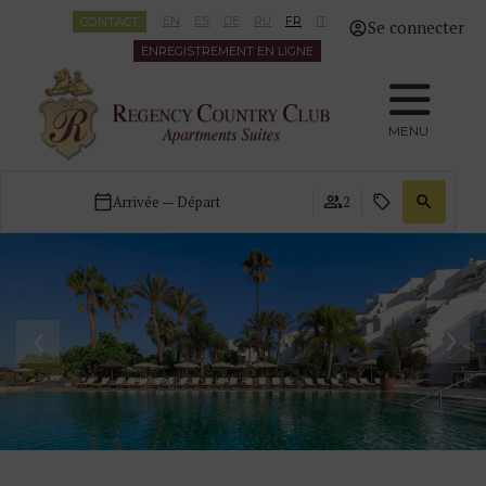
CONTACT
EN
ES
DE
RU
FR
IT
Se connecter
ENREGISTREMENT EN LIGNE
MENU
Arrivée — Départ
2