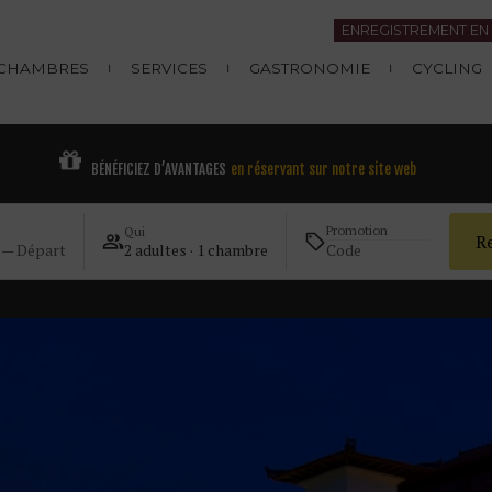
ENREGISTREMENT EN 
CHAMBRES
SERVICES
GASTRONOMIE
CYCLING
BÉNÉFICIEZ D’AVANTAGES
en réservant sur notre site web
Promotion
Qui
R
 — Départ
2 adultes · 1 chambre