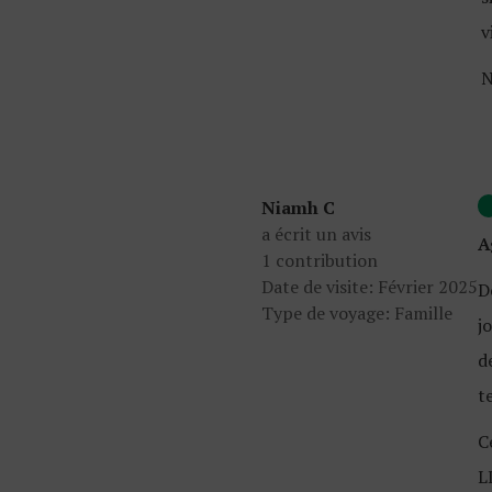
v
N
Niamh C
a écrit un avis
A
1 contribution
Date de visite: Février 2025
D
Type de voyage: Famille
j
d
t
C
L