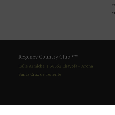
c
e
Regency Country Club
***
Calle Armiche, 1
38652
Chayofa – Arona
Santa Cruz de Tenerife