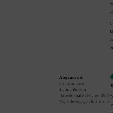
T
c
C
L
c
e
Alejandra A
a écrit un avis
E
1 contribution
Date de visite : Février 2025
N
Type de voyage : Entre amis
s
s