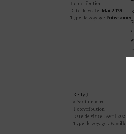
1 contribution
Date de visite:
Mai 2025
B
Type de voyage:
Entre amis
t
e
e
m
c
Kelly J
a écrit un avis
Va
1 contribution
Date de visite : Avril 2025
Si
Type de voyage : Famille
am