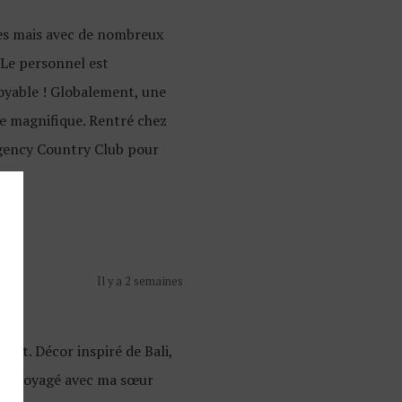
nes mais avec de nombreux
. Le personnel est
royable ! Globalement, une
ne magnifique. Rentré chez
Regency Country Club pour
Il y a 2 semaines
faut. Décor inspiré de Bali,
’ai voyagé avec ma sœur