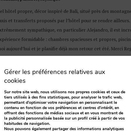
el hôtel propre, décor inspiré de Bali, situé près des montag
axis et transferts proposés par l’hôtel pour se rendre ailleurs
xtrêmement sympathique, en particulier Alejandro, il est inc
xpérience formidable : chambres spacieuses et propres, pisci
oi aujourd’hui et je planifie déjà mon retour cet été. Merci 
ette belle expérience.
Gérer les préférences relatives aux
cookies
Sur notre site web, nous utilisons nos propres cookies et ceux de
tiers utilisés à des fins statistiques, pour analyser le trafic web,
cances formidables
permettant d'optimiser votre navigation en personnalisant le
contenu en fonction de vos préférences et centres d'intérêt, en
offrant des fonctions de médias sociaux et en vous montrant de
 vous cherchez des vacances tranquilles, c’est l’hôtel qu’il vous 
la publicité personnalisée basée sur un profil créé à partir de vos
biance détendue et personnel très sympathique et souriant. J
habitudes de navigation.
Nous pouvons également partager des informations analytiques