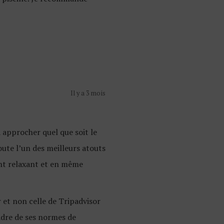
Il y a 3 mois
 approcher quel que soit le
doute l’un des meilleurs atouts
ment relaxant et en même
 et non celle de Tripadvisor
cadre de ses normes de