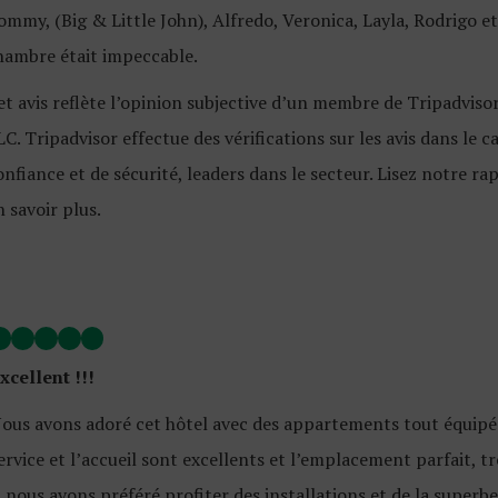
ommy, (Big & Little John), Alfredo, Veronica, Layla, Rodrigo et
hambre était impeccable.
et avis reflète l’opinion subjective d’un membre de Tripadvisor
LC. Tripadvisor effectue des vérifications sur les avis dans le 
onfiance et de sécurité, leaders dans le secteur. Lisez notre 
n savoir plus.
xcellent !!!
ous avons adoré cet hôtel avec des appartements tout équipés
ervice et l’accueil sont excellents et l’emplacement parfait, 
i nous avons préféré profiter des installations et de la super