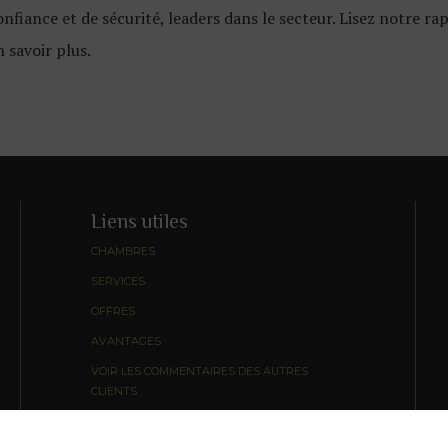
onfiance et de sécurité, leaders dans le secteur. Lisez notre 
n savoir plus.
Liens utiles
CHAMBRES
SERVICES
OFFRES
AVANTAGES
VOIR LES COMMENTAIRES DES AUTRES
CLIENTS
MENTIONS LÉGALES
COOKIES POLICY
ENTREPRISE
V