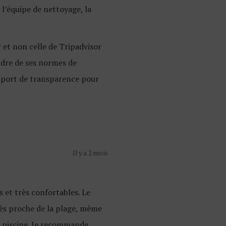
 l’équipe de nettoyage, la
 et non celle de Tripadvisor
cadre de ses normes de
rapport de transparence pour
Il y a 2 mois
 et très confortables. Le
très proche de la plage, même
be piscine. Je recommande