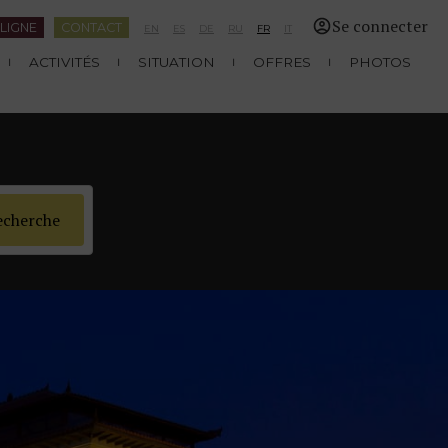
Se connecter
LIGNE
CONTACT
EN
ES
DE
RU
FR
IT
ACTIVITÉS
SITUATION
OFFRES
PHOTOS
echerche