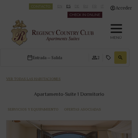
CONTACTO
EN
ES
DE
RU
FR
IT
Acceder
CHECK IN ONLINE
MENÚ
Entrada — Salida
2
VER TODAS LAS HABITACIONES
Apartamento-Suite 1 Dormitorio
SERVICIOS Y EQUIPAMIENTO
OFERTAS ASOCIADAS