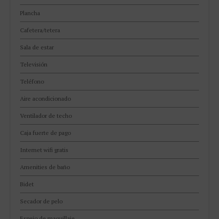
Plancha
Cafetera/tetera
Sala de estar
Televisión
Teléfono
Aire acondicionado
Ventilador de techo
Caja fuerte de pago
Internet wifi gratis
Amenities de baño
Bidet
Secador de pelo
Espejo de maquillaje