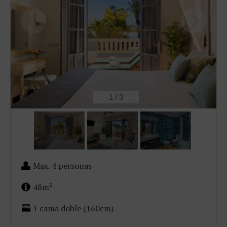
2
/
3
Max. 4 personas
2
48m
1 cama doble (160cm)