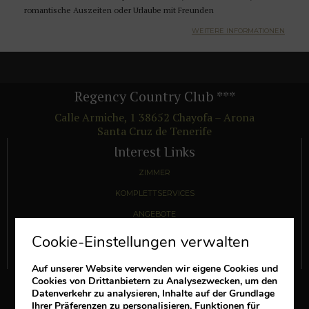
romantische Auszeiten oder Urlaube mit Freunden
WEITERE INFORMATIONEN
Regency Country Club
***
Calle Armiche, 1
38652
Chayofa – Arona
Santa Cruz de Tenerife
Interest Links
ZIMMER
KOMPLETTSERVICES
ANGEBOTE
VORTEILE
Cookie-Einstellungen verwalten
SIEHE KOMMENTARE VON ANDEREN GÄSTEN
Auf unserer Website verwenden wir eigene Cookies und
Cookies von Drittanbietern zu Analysezwecken, um den
Bitte folgen
Datenverkehr zu analysieren, Inhalte auf der Grundlage
Ihrer Präferenzen zu personalisieren, Funktionen für