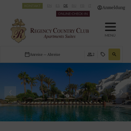
KONTAKT
EN
ES
DE
RU
FR
IT
Anmeldung
ONLINE-CHECK-IN
MENÜ
Anreise — Abreise
2